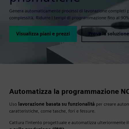
Genera automaticamente processi di lavorazione completi pe
complessità. Ridurre i tempi di programmazione fino al 90%
Visualizza piani e prezzi
Prova la soluzion
Automatizza la programmazione NC p
Uso
lavorazione basata su funzionalità
per creare autom
caratteristiche, come tasche, fori e fessure.
Cattura l'intento progettuale e automatizza ulteriormente il