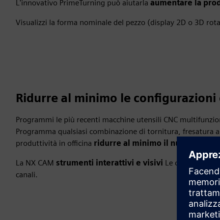
L'innovativo PrimeTurning può aiutarla
aumentare la prod
Visualizzi la forma nominale del pezzo (display 2D o 3D rot
Ridurre al minimo le configurazion
Programmi le più recenti macchine utensili CNC multifunzione
Programma qualsiasi combinazione di tornitura, fresatura a 3
produttività in officina
ridurre al minimo il numero di c
La NX CAM
strumenti interattivi e visivi
Le consenta di p
canali.