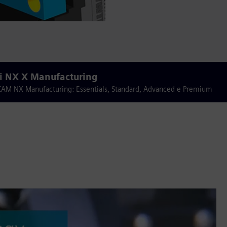
di NX X Manufacturing
CAD/CAM NX Manufacturing: Essentials, Standard, Advanced e Premium