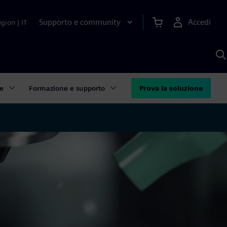
Supporto e community
Accedi
egion
|
IT
C
c
S
A
se
Formazione e supporto
Prova la soluzione