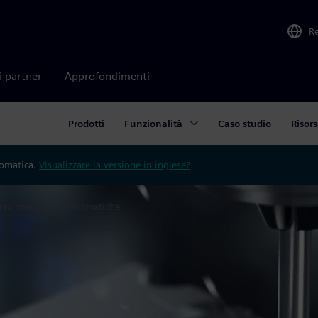
R
i partner
Approfondimenti
Prodotti
Funzionalità
Caso studio
Risor
tomatica.
Visualizzare la versione in inglese?
razione di parti prismatiche