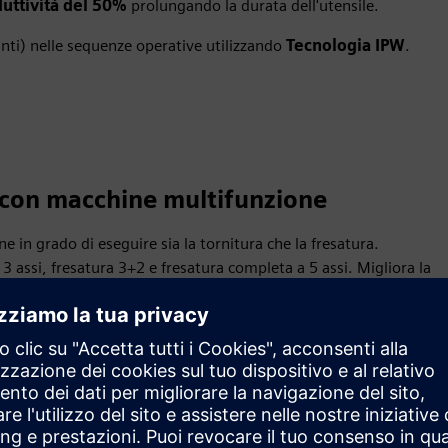
uttività del 50%
prolungando la durata dell'utensile.
anti) nelle sequenze operative utilizzando
Tecnologia IPW
.
i con macchine multifunzione
 in grado di eseguire sia la tornitura che la fresatura.
 assi, fresatura 3+2 e fresatura completa a 5 assi. Migliora la
onfigurazioni
.
rogrammare e sincronizzare la sequenza di lavorazione su più