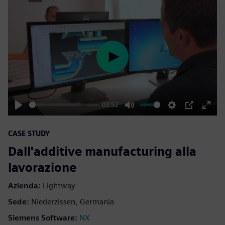
Play
03:52
Play
Mute
Settings
PIP
Enter
fulls
CASE STUDY
Dall'additive manufacturing alla
lavorazione
Azienda:
Lightway
Sede:
Niederzissen, Germania
Siemens Software:
NX