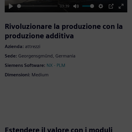
03:39
Play
Mute
Settings
PIP
Enter
fulls
Rivoluzionare la produzione con la
produzione additiva
Azienda:
attrezzi
Sede:
Georgensgmünd, Germania
Siemens Software:
NX - PLM
Dimensioni:
Medium
Estendere il valore con i moduli