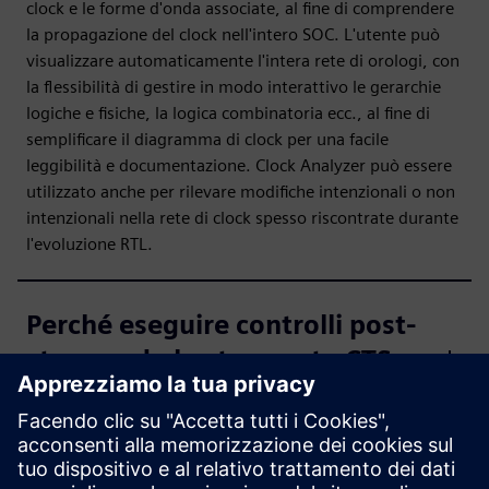
clock e le forme d'onda associate, al fine di comprendere
la propagazione del clock nell'intero SOC. L'utente può
visualizzare automaticamente l'intera rete di orologi, con
la flessibilità di gestire in modo interattivo le gerarchie
logiche e fisiche, la logica combinatoria ecc., al fine di
semplificare il diagramma di clock per una facile
leggibilità e documentazione. Clock Analyzer può essere
utilizzato anche per rilevare modifiche intenzionali o non
intenzionali nella rete di clock spesso riscontrate durante
l'evoluzione RTL.
Perché eseguire controlli post-
cts quando lo strumento CTS
fornisce l'albero degli orologi?
Quali sono le caratteristiche