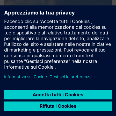
CASE STUDY
Sunseeker creates a seamless
yacht-building enterprise with
Siemens Digital Industries
Software portfolio, boosting yacht
production rate 100 percent