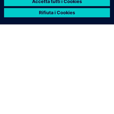
INFORMAZIONI SU SIEMENS
INFORMAZIONI SULL'AZIENDA
METTITI IN CONTATTO
OPPORTUNITÀ DI LAVORO