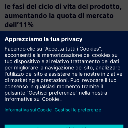
le fasi del ciclo di vita del prodotto,
aumentando la quota di mercato
dell’11%
Azienda:
Euroform
Settore industriale:
Industria automobilistica e dei
trasporti
Sede:
Budapest, Hungary
Siemens Software:
NX
Leggi