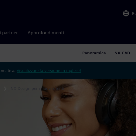
R
i partner
Approfondimenti
Panoramica
NX CAD
tomatica.
Visualizzare la versione in inglese?
r
NX Design per i nuovi utenti