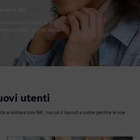
lenza in NX.
mprenderà il valore di NX.
ente possibile, quindi segua.
uovi utenti
a a iniziare con NX, tra cui il layout e come gestire le sue