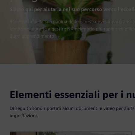
Siamo qui per aiutarla nel suo percorso verso l'eccel
Benvenuto nella sua pagina delle risorse dove imparerà e co
Vogliamo aiutarla a gestire NX nel modo più rapido ed effici
Buon apprendimento!
Elementi essenziali per i n
Di seguito sono riportati alcuni documenti e video per aiutarl
impostazioni.