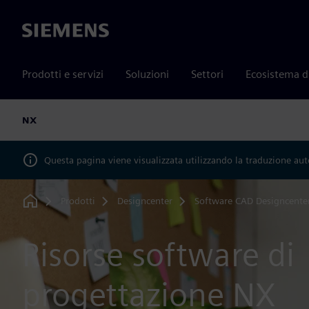
Siemens
Prodotti e servizi
Soluzioni
Settori
Ecosistema d
NX
Questa pagina viene visualizzata utilizzando la traduzione au
Prodotti
Designcenter
Software CAD Designcente
Home
Risorse software di
progettazione NX