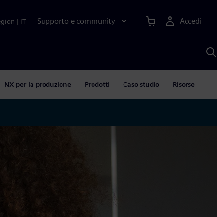
Supporto e community
Accedi
egion
|
IT
C
c
S
A
NX per la produzione
Prodotti
Caso studio
Risorse