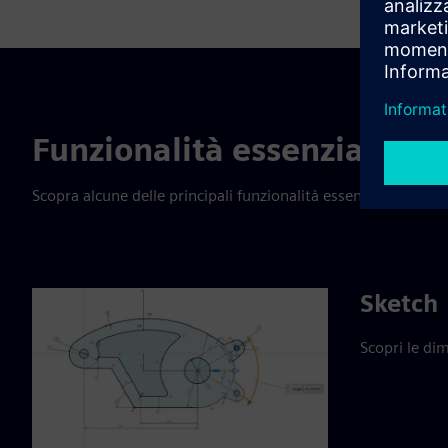
s
c
r
e
e
Funzionalità essenziali
n
Scopra alcune delle principali funzionalità essenziali come 
Sketch
Scopri le dim