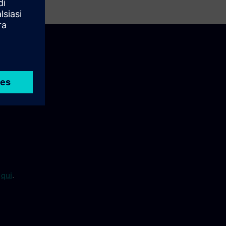
X
qui
.