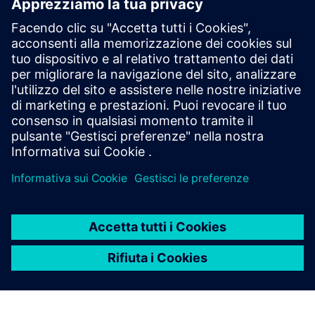
Callaway Golf utilizzando
Designcenter e Teamcenter
Azienda:
Callaway Golf
Sede:
California, USA
Siemens Software:
Designcenter
Visualizza altri casi studio