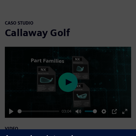
CASO STUDIO
Callaway Golf
Play
03:04
Play
Mute
Settings
PIP
Enter
fulls
VIDEO