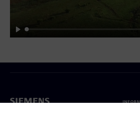
Play
INFORM
Chi sia
Leaders
Notizie