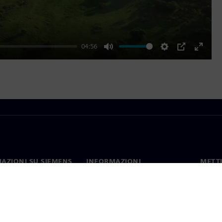
04:56
Mute
Settings
PIP
Enter
fullscr
AZIONI SU SIEMENS
INFORMAZIONI
METTI
SULL'AZIENDA
mo
Contat
Azienda
hip
Sedi 
Relazioni con gli investitori
 e comunicati stampa