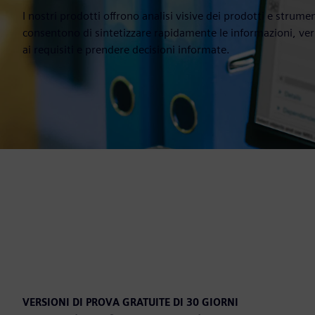
I nostri prodotti offrono analisi visive dei prodotti e strum
consentono di sintetizzare rapidamente le informazioni, veri
ai requisiti e prendere decisioni informate.
VERSIONI DI PROVA GRATUITE DI 30 GIORNI