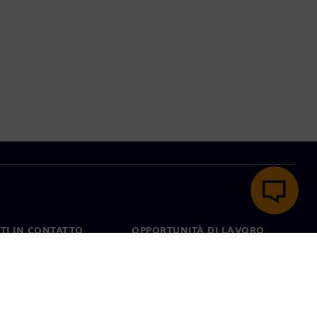
een
TI IN CONTATTO
OPPORTUNITÀ DI LAVORO
ti
Lavori e opportunità di
carriera
nel mondo
Ruoli aperti