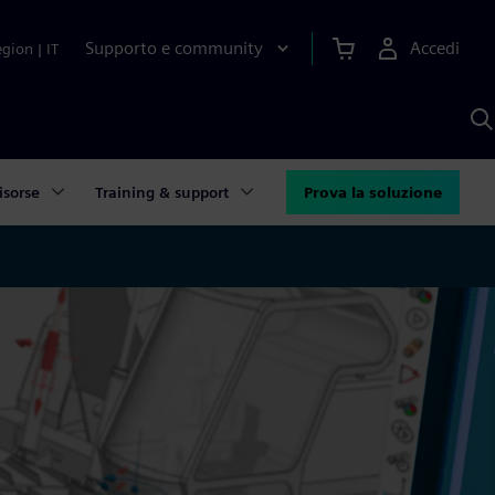
Supporto e community
Accedi
egion
|
IT
C
c
S
A
isorse
Training & support
Prova la soluzione