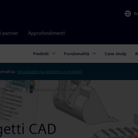
R
i partner
Approfondimenti
Prodotti
Funzionalità
Case study
R
tomatica.
Visualizzare la versione in inglese?
r
MCAD
Validazione dei progetti
getti CAD