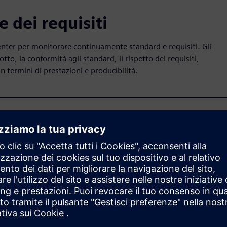
 dei requisiti
enter per monitorare continuamente standard e requisiti. Gli
to, la conformità agli standard, il rispetto dei requisiti,
in termini di prestazioni e producibilità.
tica dei progetti