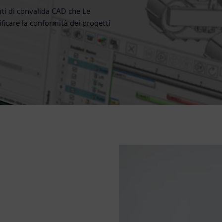
enti di convalida CAD che Le
ficare la conformità dei progetti