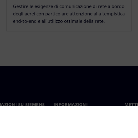
Gestire le esigenze di comunicazione di rete a bordo
degli aerei con particolare attenzione alla tempistica
end-to-end e all'utilizzo ottimale della rete.
AZIONI SU SIEMENS
INFORMAZIONI
METTI
SULL'AZIENDA
mo
Contat
Azienda
hip
Sedi 
Relazioni con gli investitori