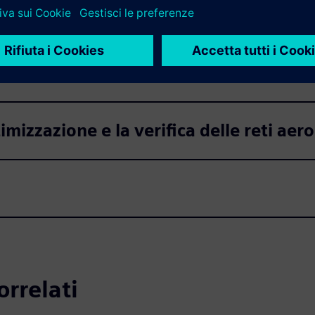
oni
ione
mizzazione e la verifica delle reti aero
orrelati