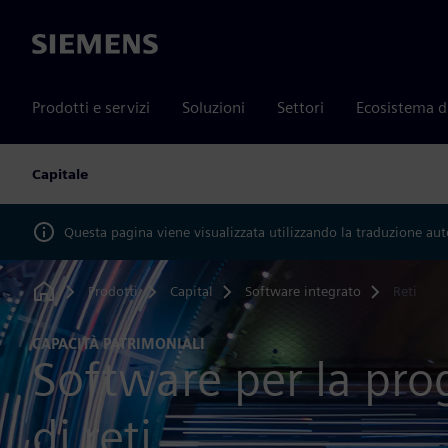
Siemens
Prodotti e servizi
Soluzioni
Settori
Ecosistema d
Capitale
Questa pagina viene visualizzata utilizzando la traduzione au
Prodotti
Capital
Software integrato
Reti
Home
CAPACITÀ PATRIMONIALI
Software per la pro
di reti