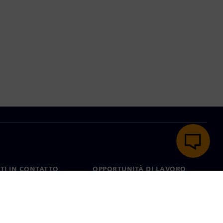
TI IN CONTATTO
OPPORTUNITÀ DI LAVORO
ti
Lavori e opportunità di
carriera
nel mondo
Ruoli aperti