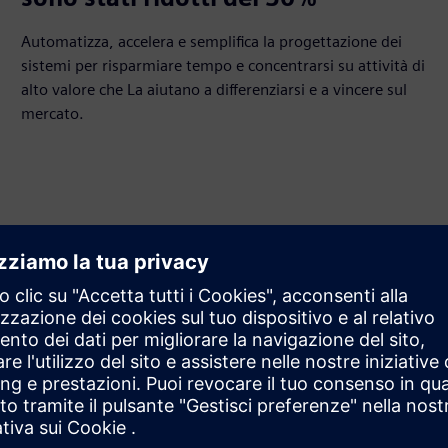
Automatizza, accelera e semplifica la progettazione dei
sistemi per risparmiare tempo e concentrarsi su attività di
alto valore che La aiutano a differenziarsi e a vincere sul
mercato.
di reti con consegna
icolo