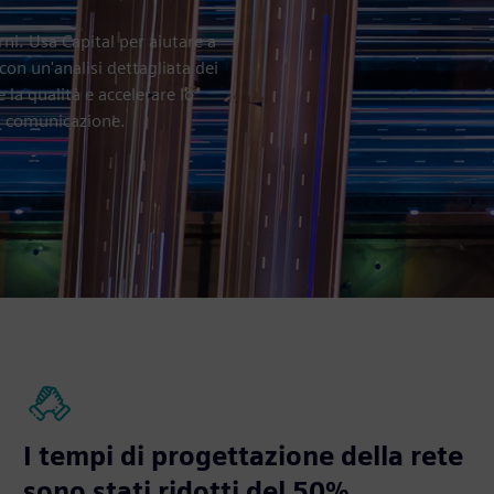
ni. Usa Capital per aiutare a
on un'analisi dettagliata dei
e la qualità e accelerare lo
di comunicazione.
I tempi di progettazione della rete
sono stati ridotti del 50%