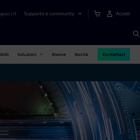
Supporto e community
Accedi
egion
|
IT
C
c
S
A
dotti
Soluzioni
Risorse
Novità
Contattaci