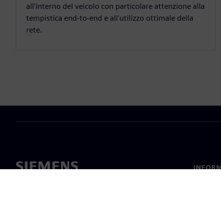
all'interno del veicolo con particolare attenzione alla
tempistica end-to-end e all'utilizzo ottimale della
rete.
INFORM
Chi sia
Leaders