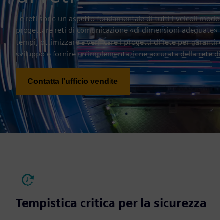
Le reti sono un aspetto fondamentale di tutti i veicoli moder
progettare reti di comunicazione «di dimensioni adeguate» c
tempi, ottimizzare e verificare i progetti di rete per garantir
sviluppo e fornire un'implementazione accurata della rete 
Contatta l'ufficio vendite
Tempistica critica per la sicurezza