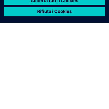
INFORMAZIONI SU SIEMENS
INFORMAZIONI SULL'AZIENDA
METTITI IN CONTATTO
OPPORTUNITÀ DI LAVORO