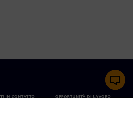
TI IN CONTATTO
OPPORTUNITÀ DI LAVORO
ti
Lavori e opportunità di
carriera
nel mondo
Ruoli aperti