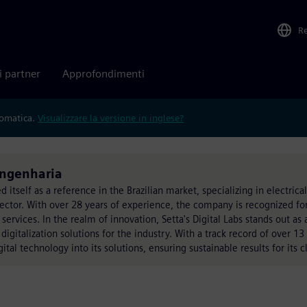
R
i partner
Approfondimenti
tomatica.
Visualizzare la versione in inglese?
 Engenharia
itself as a reference in the Brazilian market, specializing in electrical
l sector. With over 28 years of experience, the company is recognized for
 services. In the realm of innovation, Setta's Digital Labs stands out as
igitalization solutions for the industry. With a track record of over 13 
tal technology into its solutions, ensuring sustainable results for its cl