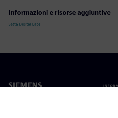
Informazioni e risorse aggiuntive
Setta Digital Labs
INFORM
Chi sia
Leaders
Notizie