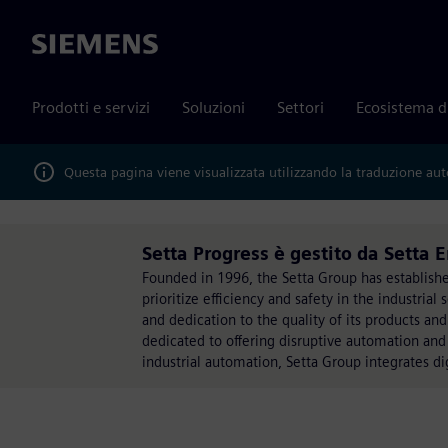
Siemens
Prodotti e servizi
Soluzioni
Settori
Ecosistema d
Questa pagina viene visualizzata utilizzando la traduzione au
Setta Progress è gestito da Setta
Founded in 1996, the Setta Group has established 
prioritize efficiency and safety in the industria
and dedication to the quality of its products and
dedicated to offering disruptive automation and d
industrial automation, Setta Group integrates digi