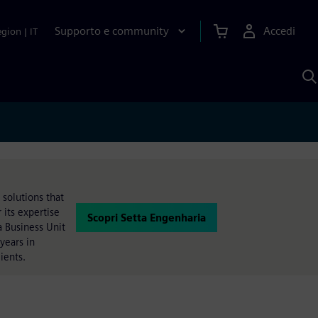
Supporto e community
Accedi
egion
|
IT
C
c
S
A
 solutions that
 its expertise
Scopri Setta Engenharia
 a Business Unit
years in
ients.