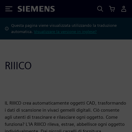
Siemens
Questa pagina viene visualizzata utilizzando la traduzione
automatica.
Visualizzare la versione in inglese?
RIIICO
IL RIIICO crea automaticamente oggetti CAD, trasformando
i dati di scansione in vivaci gemelli digitali. Ciò consente
agli utenti di trascinare e rilasciare ogni oggetto. Come
funziona? L'IA RIIICO rileva, estrae, abbellisce ogni oggetto
individualmente. Dai piccoli carrelli di fornitura