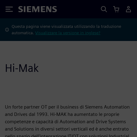
Siemens
Questa pagina viene visualizzata utilizzando la traduzione
automatica.
Visualizzare la versione in inglese?
Hi-Mak
Un forte partner OT per il business di Siemens Automation
and Drives dal 1993. Hi-MAK ha aumentato le proprie
competenze e capacità di Automation and Drive Systems
and Solutions in diversi settori verticali ed è anche entrato
nello spazio dell'integrazione IT/OT con soluzioni Industrial