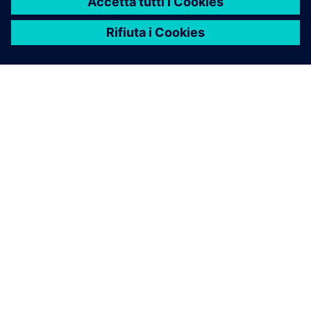
INFORMAZIONI SU SIEMENS
INFORMAZIONI SULL'AZIENDA
METTITI IN CONTATTO
OPPORTUNITÀ DI LAVORO