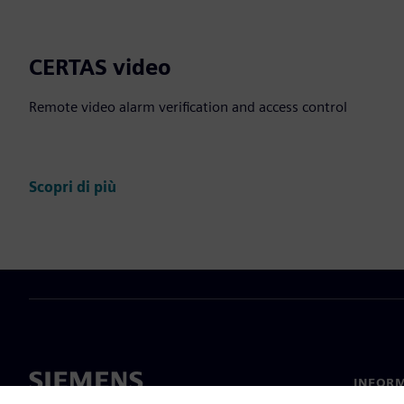
CERTAS video
Remote video alarm verification and access control
Scopri di più
INFORM