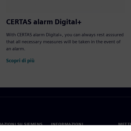
CERTAS alarm Digital+
With CERTAS alarm Digital+, you can always rest asssured
that all necessary measures will be taken in the event of
an alarm.
Scopri di più
AZIONI SU SIEMENS
INFORMAZIONI
METTI