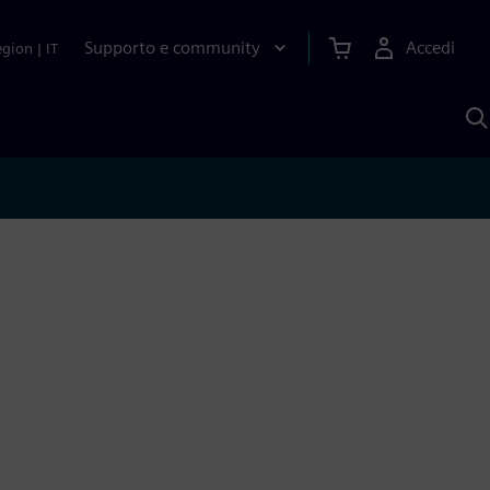
Supporto e community
Accedi
egion
|
IT
C
c
S
A