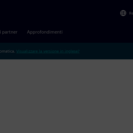
R
i partner
Approfondimenti
tomatica.
Visualizzare la versione in inglese?