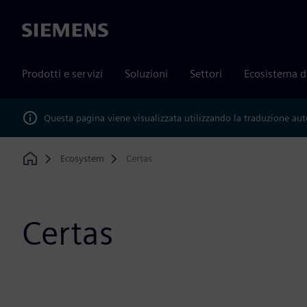
Siemens
Prodotti e servizi
Soluzioni
Settori
Ecosistema d
Questa pagina viene visualizzata utilizzando la traduzione au
Ecosystem
Certas
Home
Certas