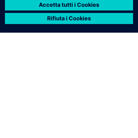
industriale. L'obiettivo è creare un framework in cui
sia prevista la variabilità e l'adattabilità sia integrata
fin dall'inizio.
BLOG
I due obiettivi della produzione: