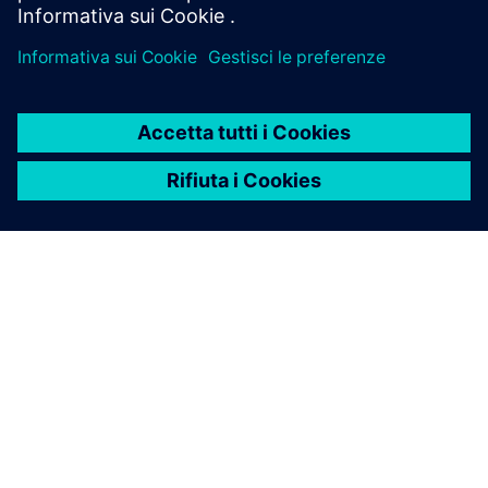
Fire Manager DEL Building X
Building X Fire Manager e Fire Connect consentono la
gestione remota della sicurezza antincendio con test
dei rilevatori senza disturbi, monitoraggio
centralizzato e pianificazione efficiente della
manutenzione.