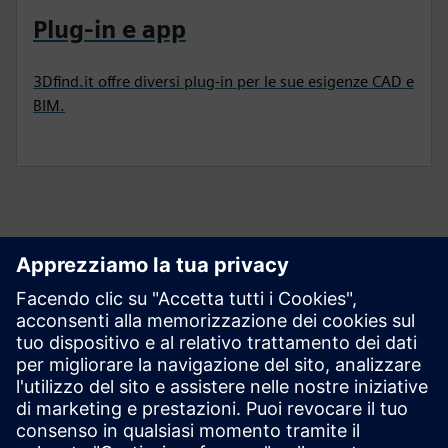
Plug-in e app
3Dfind.it offre diversi plug-in per le sue esigenze CAD e
BIM.
Cominci il suo viaggio
Contact us