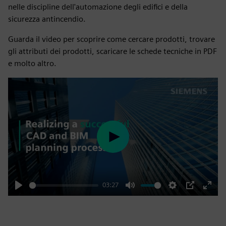
nelle discipline dell'automazione degli edifici e della
sicurezza antincendio.
Guarda il video per scoprire come cercare prodotti, trovare
gli attributi dei prodotti, scaricare le schede tecniche in PDF
e molto altro.
Play
03:27
Play
Mute
Settings
PIP
Enter
fulls