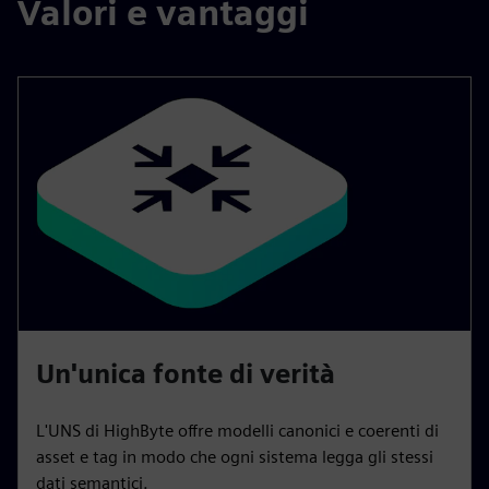
Valori e vantaggi
Un'unica fonte di verità
L'UNS di HighByte offre modelli canonici e coerenti di
asset e tag in modo che ogni sistema legga gli stessi
dati semantici.