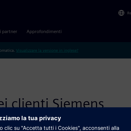
R
i partner
Approfondimenti
tomatica.
Visualizzare la versione in inglese?
ei clienti Siemens