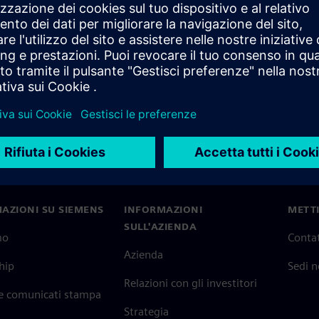
nostre soluzioni in molti settori. Legga queste storie di
no le aziende a risolvere le sfide, aumentare la produttività e
AZIONI SU SIEMENS
INFORMAZIONI
METTI
SULL'AZIENDA
mo
Contat
Azienda
hip
Sedi 
Relazioni con gli investitori
 e comunicati stampa
Strategia