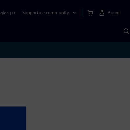
Supporto e community
Accedi
egion
|
IT
C
c
S
A