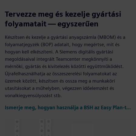
Tervezze meg és kezelje gyártási
folyamatait — egyszerűen
Készítsen és kezelje a gyártási anyagszámla (MBOM) és a
folyamatjegyzék (BOP) adatait, hogy megértse, mit és
hogyan kell elkészíteni. A Siemens digitális gyártási
megoldásaival integrált Teamcenter megkönnyíti a
mérnöki, gyártás és kivitelezés közötti együttműködést.
Újrafelhasználhatja az összeszerelési folyamatokat az
üzemek között, készítsen és ossza meg a munkaköri
utasításokat a műhelyben, végezzen időelemzést és
vonalkiegyensúlyozást stb.
Ismerje meg, hogyan használja a BSH az Easy Plan-t a komplex tervezéshez