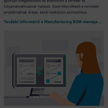
gyorsan megjeleníteni és ellenőrizni a termék- és
folyamatváltozások hatását. Ezzel elkerülhető a termelés
problémáinak drága, késői szakaszos azonosítása.
További információ a Manufacturing BOM management tartalommal kapcsolatosan