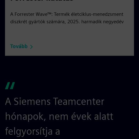
A Forrester Wave™: Termék életciklus-menedzsment
diszkrét gyártók számára, 2025. harmadik negyedév
Tovább
A Siemens Teamcenter
hónapok, nem évek alatt
k
felgyorsítja a
h