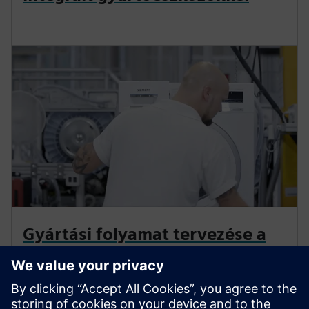
Gyártási folyamat tervezése a
Teamcenter Easy Plan
segítségével