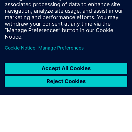
Tudjon meg többet a
Teamcenter Manufacturing
szolgáltatásról