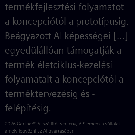
termékfejlesztési folyamatot
e
a koncepciótól a prototípusig.
g
Beágyazott AI képességei [...]
k
egyedülállóan támogatják a
a
termék életciklus-kezelési
k
folyamatait a koncepciótól a
l
terméktervezésig és -
k
felépítésig.
AB
di
2026 Gartner® AI szállítói verseny, A Siemens a vállalat,
amely legyőzni az AI gyártásában