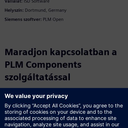
Vállalat:
ISD Software
Helyszín:
Dortmund, Germany
Siemens szoftver:
PLM Open
Maradjon kapcsolatban a
PLM Components
szolgáltatással
Olvassa el a blogot
Szerezzen új perspektívákat a PLM Components és