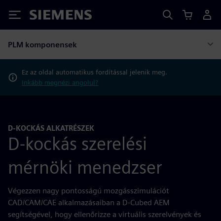
Siemens
PLM komponensek
Ez az oldal automatikus fordítással jelenik meg.
Inkább megnézi angolul?
D-KOCKÁS ALKATRÉSZEK
D-kockás szerelési
mérnöki menedzser
Végezzen nagy pontosságú mozgásszimulációt
CAD/CAM/CAE alkalmazásaiban a D-Cubed AEM
segítségével, hogy ellenőrizze a virtuális szerelvények és