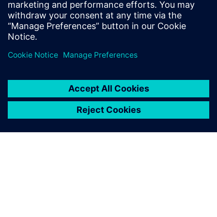
általában a PLM piacra vonatkozóan.
Látogasson el a PLM Components blogjára