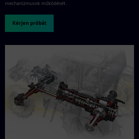
mechanizmusok működését.
Kérjen próbát