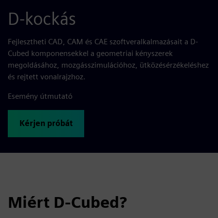
D-kockás
Fejlesztheti CAD, CAM és CAE szoftveralkalmazásait a D-
Cubed komponensekkel a geometriai kényszerek
megoldásához, mozgásszimulációhoz, ütközésérzékeléshez
és rejtett vonalrajzhoz.
Esemény útmutató
Kérjen próbát
Miért D-Cubed?