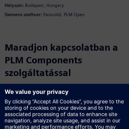
Helyszín:
Budapest, Hungary
Siemens szoftver:
Parasolid, PLM Open
Maradjon kapcsolatban a
PLM Components
szolgáltatással
Olvassa el a blogot
Szerezzen új perspektívákat a PLM Components és
általában a PLM piacra vonatkozóan.