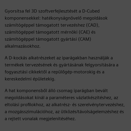
Gyorsítsa fel 3D szoftverfejlesztését a D-Cubed
komponensekkel: hatékonyságnövelő megoldások
számítógéppel támogatott tervezéshez (CAD),
számítógéppel támogatott mérnöki (CAE) és
számítógéppel támogatott gyártási (CAM)
alkalmazásokhoz.
A D-kockás alkatrészeket az iparágakban használják a
termékek tervezésének és gyártásának felgyorsítására a
fogyasztási cikkektől a repülőgép-motorokig és a
kereskedelmi épületekig.
A hat komponensből álló csomag iparágban bevált
megoldásokat kínál a paraméteres vázlatkészítéshez, az
eltolási profilokhoz, az alkatrész- és szerelvénytervezéshez,
a mozgásszimulációhoz, az ütközés/távolságelemzéshez és
a rejtett vonalak megjelenítéséhez.