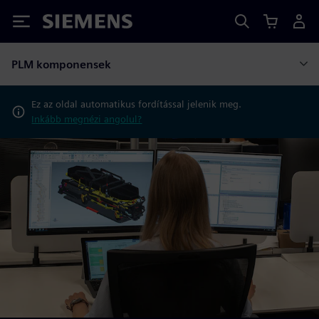
Siemens
PLM komponensek
Ez az oldal automatikus fordítással jelenik meg.
Inkább megnézi angolul?