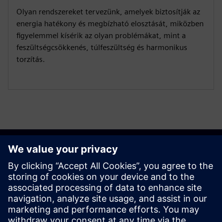
Olyan rendszereket tervezünk, amelyek biztosítják az
energia hatékony és megbízható elosztását, miközben
figyelemmel kísérik az olyan problémákat, mint a
feszültségcsökkenés, túlfeszültség és harmonikus
torzítás.
Kezdő lépések
Kapcsolatfelvétel