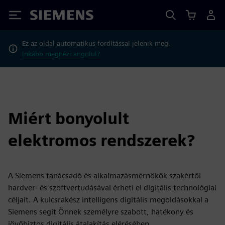
Siemens
Ez az oldal automatikus fordítással jelenik meg.
Inkább megnézi angolul?
Miért bonyolult
elektromos rendszerek?
A Siemens tanácsadó és alkalmazásmérnökök szakértői
hardver- és szoftvertudásával érheti el digitális technológiai
céljait. A kulcsrakész intelligens digitális megoldásokkal a
Siemens segít Önnek személyre szabott, hatékony és
jövőbiztos digitális átalakítás elérésében.