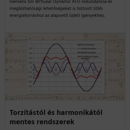
Siemens Sm @rtGear Dynamic ATO redundancia-és
megbízhatósági lehetőségeket is biztosít több
energiaforráshoz az alapvető üzleti igényekhez.
Torzítástól és harmonikától
mentes rendszerek