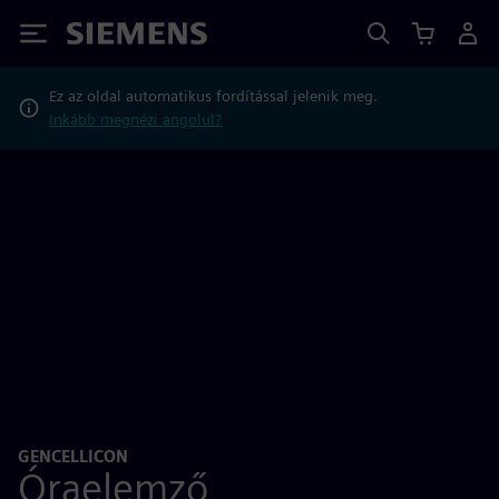
Siemens
Ez az oldal automatikus fordítással jelenik meg.
Inkább megnézi angolul?
GENCELLICON
Óraelemző