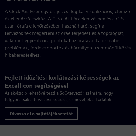
A Clock Analyzer egy órajelzési logikai vizualizációs, elemző
és ellenőrző eszköz. A CTS előtti óraelemzésben és a CTS
utáni órafa ellenőrzésében használható, segít a
tervezőknek megérteni az óraelterjedést és a topológiát,
valamint egyesíteni a pontokat az órafával kapcsolatos
problémák, ferde csoportok és bármilyen üzemmódütközés
hibakereséséhez.
Fejlett időzítési korlátozási képességek az
Excellicon segítségével
Az akvizíció lehetővé teszi a SoC-tervezők számára, hogy
felgyorsítsák a tervezési lezárást, és növeljék a korlátok
Olvassa el a sajtótájékoztatót