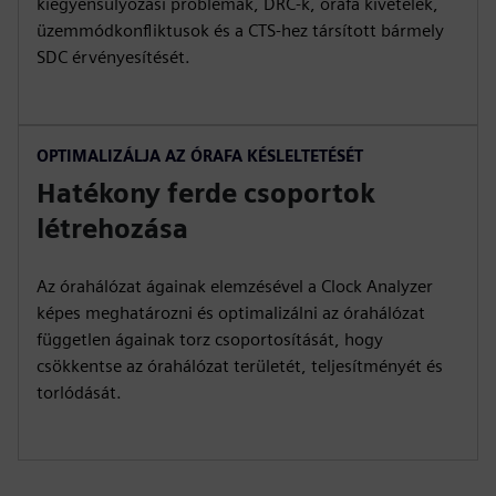
kiegyensúlyozási problémák, DRC-k, órafa kivételek,
üzemmódkonfliktusok és a CTS-hez társított bármely
SDC érvényesítését.
OPTIMALIZÁLJA AZ ÓRAFA KÉSLELTETÉSÉT
Hatékony ferde csoportok
létrehozása
Az órahálózat ágainak elemzésével a Clock Analyzer
képes meghatározni és optimalizálni az órahálózat
független ágainak torz csoportosítását, hogy
csökkentse az órahálózat területét, teljesítményét és
torlódását.