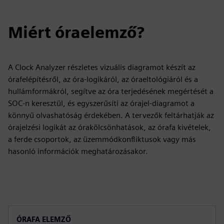
Miért óraelemző?
A Clock Analyzer részletes vizuális diagramot készít az
órafelépítésről, az óra-logikáról, az óraeltológiáról és a
hullámformákról, segítve az óra terjedésének megértését a
SOC-n keresztül, és egyszerűsíti az órajel-diagramot a
könnyű olvashatóság érdekében. A tervezők feltárhatják az
órajelzési logikát az órakölcsönhatások, az órafa kivételek,
a ferde csoportok, az üzemmódkonfliktusok vagy más
hasonló információk meghatározásakor.
ÓRAFA ELEMZŐ