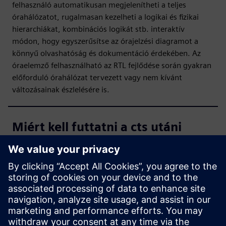
felhasználó automatikusan megjelenítheti a teljes
órahálózatot, rugalmasan kezelheti a logikai és fizikai
hierarchiákat, kombinációs logikát stb. interaktív
módon, hogy egyszerűsítse az órajelzési diagramot a
könnyű olvashatóság és dokumentáció érdekében. Az
óraelemző felhasználható az RTL fejlődése során gyakran
előforduló órahálózat tervezett vagy nem kívánt
változásainak észlelésére is.
Miért kell futtatni a cts utáni
ellenőrzéseket, ha a CTS
eszköz biztosítja az órafát?
Melyek az óraelemző főbb
jellemzői?