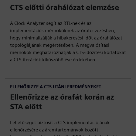
CTS előtti órahálózat elemzése
A Clock Analyzer segít az RTL-nek és az
implementációs mérnököknek az óratervezésben,
hogy minimalizálják a hibakeresési időt az órahálózat
topológiájának megértésében. A megvalósítási
mérnökök meghatározhatják a CTS-időzítési korlátokat
a CTS-iterációk kiküszöbölése érdekében.
ELLENŐRIZZE A CTS UTÁNI EREDMÉNYEKET
Ellenőrizze az órafát korán az
STA előtt
Lehetőséget biztosít a CTS implementációjának
ellenőrzésére az áramtartományok között,