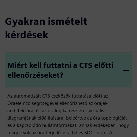
Gyakran ismételt
kérdések
Miért kell futtatni a CTS előtti
ellenőrzéseket?
Az automatizált CTS-eszközök futtatása előtt az
Óraelemző segítségével ellenőrizhető az órajel-
architektúra, és az óralogika részletes vizuális
diagramjának előállítására, beleértve az óra topológiáját
és a kapcsolódó hullámformákat, annak érdekében, hogy
megértsük az óra terjedését a teljes SOC során. A