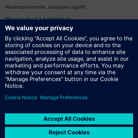
Alkalmazásmérnök, középpiaci ügyfél
Olvassa el a G2 értékelését
Rugalmas platform különféle
kiegészítőkkel
Brendan M., vállalati ügyfél
Olvassa el a G2 értékelését