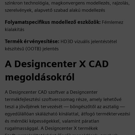
szinkron technológia, magkonvergens modellezés, rajzolás,
szerelvények, alapvető szabad alakú modellezés
Folyamatspecifikus modellező eszközök:
Fémlemez
kialakítás
Termék érvényesítése:
HD3D vizuális jelentéstétel
készítésű (OOTB) jelentés
A Designcenter X CAD
megoldásokról
A Designcenter CAD szoftver a Designcenter
termékfejlesztési szoftvercsomag része, amely lehetővé
teszi a jövőjének tervezését — böngészőtől az asztalig —
egyedülállóan skálázható kínálattal, átfogó terméktervezési
és mérnöki képességekkel, valamint páratlan
rugalmassággal. A Designcenter X termékek