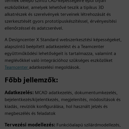
termék belépő szintű CAD-képességeire épül olyan
eszközökkel, amelyek lehetővé teszik a tipikus 3D
alkatrészek és szerelvények terveinek létrehozását és
szerkesztését gyors prototípuskészítéssel, érvényesítési
ellenőrzéssel és adatcserével.
A Designcenter X Standard webszerkesztési képességeket,
alapszintű beépített adatkezelést és a Teamcenter
együttműködési lehetőségeit is tartalmazza, valamint a
meglévőkkel való integrációhoz szükséges eszközöket
Teamcenter
adatkezelési megoldások.
Főbb jellemzők:
Adatkezelés:
MCAD adatkezelés, dokumentumkezelés,
bejelentkezés/kijelentkezés, megjelenítés, módosítások és
kiadás, revíziók konfigurálása, hol használt jelzés és
megbeszélés és feladatok
Tervezési modellezés:
Funkcióalapú szilárdmodellezés,