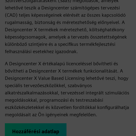
Szoftverszolgáltatásként (SaaS) megoldások, amelyek
lehetővé teszik a Designcenter számítógépes tervezési
(CAD) teljes képességeinek elérését az összes kapcsolódó
rugalmasság, biztonság és méretezhetőség előnyeivel. A
Designcenter X termékek méretezhető, költséghatékony
képességcsomagok, amelyek a tervezés összetettségének
különböző szintjeire és a specifikus termékfejlesztési
felhasználási esetekhez igazodnak.
A Designcenter X értékalapú licenceléssel bővítheti és
bővítheti a Designcenter X termékek funkcionalitását. A
Designcenter X Value Based Licensing lehetővé teszi, hogy
speciális tervezőeszközökkel, szabványos
alkatrészalkalmazásokkal, tervezéssel integrált szimulációs
megoldásokkal, programozási és testreszabási
eszközkészletekkel és közvetlen fordítókkal konfigurálhatja
megoldásait az Ön igényeinek megfelelően.
Hozzáférési adatlap