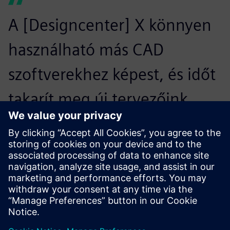
A [Designcenter] X könnyen
használható más CAD
szoftverekhez képest, és időt
takarít meg új tervezőink
képzésében. [Designcenter]
X Értékalapú licencelési
képességek a mellékelt
adatkezeléssel kombinálva
hatékony képességkészletet