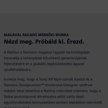
MAGÁVAL RAGADÓ MÉRNÖKI MUNKA
Nézd meg. Próbáld ki. Érezd.
A Natilus a Siemens magával ragadó technológiáját
használja a tehergépek következő generációjának
fejlesztésére és a globális légiközlekedési ágazat
újrafeltalálására.
Ismerje meg, hogy a Sony XR fejre szerelt kijelző és a
Siemens Designcenter™ Immersive Designer szoftver
miként teszi lehetővé a Natilus mérnökei számára, hogy a
fizikai prototípusok létrehozása előtt valós idejű
együttműködési környezetben emberi léptékben tekintsék