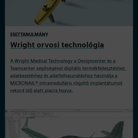
ESETTANULMÁNY
Wright orvosi technológia
A Wright Medical Technology a Designcenter és a
Teamcenter segítségével digitális termékfejlesztéshez,
adatkezeléshez és adatfelhasználáshoz használja a
MICRONAIL® intramedulláris rögzítő implantátumot
rekord idő alatt piacra hozva.