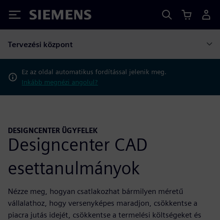
Siemens
Tervezési központ
Ez az oldal automatikus fordítással jelenik meg.
Inkább megnézi angolul?
DESIGNCENTER ÜGYFELEK
Designcenter CAD
esettanulmányok
Nézze meg, hogyan csatlakozhat bármilyen méretű
vállalathoz, hogy versenyképes maradjon, csökkentse a
piacra jutás idejét, csökkentse a termelési költségeket és