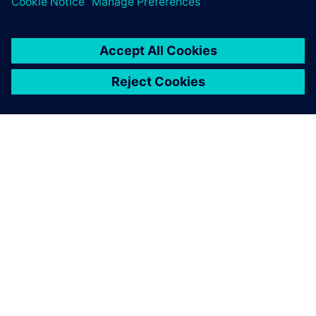
jelentenek jövőbeli EV
termékfejlesztésünkhöz.
Tresa Motors