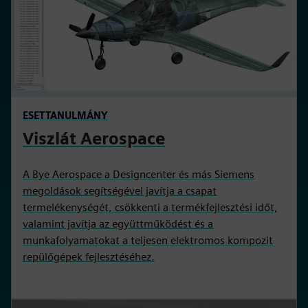
ESETTANULMÁNY
Viszlát Aerospace
A Bye Aerospace a Designcenter és más Siemens
megoldások segítségével javítja a csapat
termelékenységét, csökkenti a termékfejlesztési időt,
valamint javítja az együttműködést és a
munkafolyamatokat a teljesen elektromos kompozit
repülőgépek fejlesztéséhez.