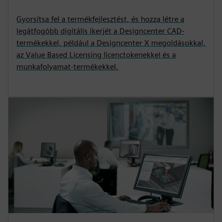
Gyorsítsa fel a termékfejlesztést, és hozza létre a
legátfogóbb digitális ikerjét a Designcenter CAD-
termékekkel, például a Designcenter X megoldásokkal,
az Value Based Licensing licenctokenekkel és a
munkafolyamat-termékekkel.