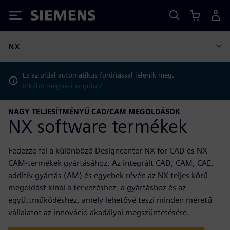
Siemens
NX
Ez az oldal automatikus fordítással jelenik meg.
Inkább megnézi angolul?
NAGY TELJESÍTMÉNYŰ CAD/CAM MEGOLDÁSOK
NX software termékek
Fedezze fel a különböző Designcenter NX for CAD és NX
CAM-termékek gyártásához. Az integrált CAD, CAM, CAE,
additív gyártás (AM) és egyebek révén az NX teljes körű
megoldást kínál a tervezéshez, a gyártáshoz és az
együttműködéshez, amely lehetővé teszi minden méretű
vállalatot az innováció akadályai megszüntetésére.