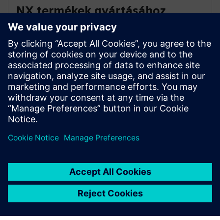
NX termékek gyártásához
Gyorsítsa fel alkatrészgyártását az NX segítségével,
amely CAM-termékeket gyárthat 3D nyomtatáshoz,
minőségellenőrzési programozáshoz, robotikához és
egyebekhez. Fedezze fel az NX X gyártási
megoldásokat és az Value Based Licensing.