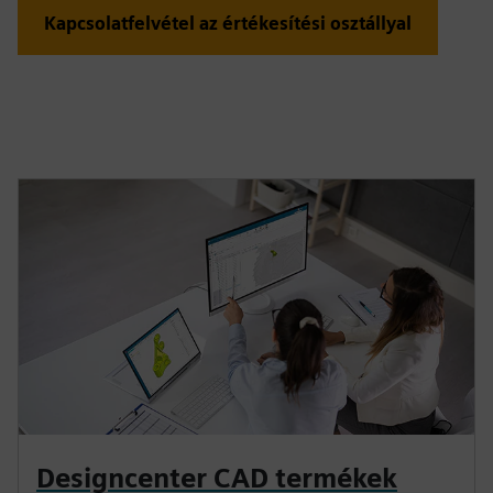
Kapcsolatfelvétel az értékesítési osztállyal
Designcenter CAD termékek