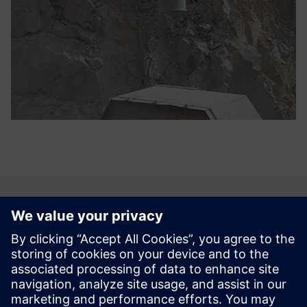
Partnerökoszisztéma
Több mint1,000 folyamatosan
bővülő kínálat