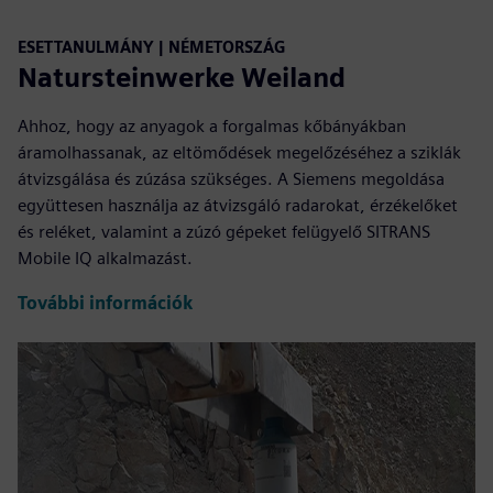
ESETTANULMÁNY | NÉMETORSZÁG
Natursteinwerke Weiland
Ahhoz, hogy az anyagok a forgalmas kőbányákban
áramolhassanak, az eltömődések megelőzéséhez a sziklák
átvizsgálása és zúzása szükséges. A Siemens megoldása
együttesen használja az átvizsgáló radarokat, érzékelőket
és reléket, valamint a zúzó gépeket felügyelő SITRANS
Mobile IQ alkalmazást.
További információk