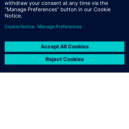
Míg a Siemens kiterjedt termékeket, megoldásokat és
szolgáltatásokat kínál, modellünk alapvető része a
megbízható partnerekkel való szoros együttműködés.
Partnereink bővítik az általunk kínált szolgáltatásokat, így
mindig megbízható megoldás áll rendelkezésre.
Fejlesszük a gyártást — azáltal, hogy felhatalmazzuk az
ökoszisztémát additív alkalmazások tervezésére,
előállítására és használatára az iparágakban.
Tudjon meg többet >