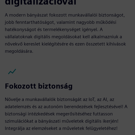
digitalizációval
A modern bányászat fokozott munkavállalói biztonságot,
jobb fenntarthatóságot, valamint nagyobb működési
hatékonyságot és termelékenységet igényel. A
vállalatoknak digitális megoldásokat kell alkalmazniuk a
növekvő kereslet kielégítésére és ezen összetett kihívások
megoldására.
Fokozott biztonság
Növelje a munkavállalók biztonságát az IoT, az AI, az
adatelemzés és az autonóm berendezések fejlesztésével! A
biztonsági intézkedések megerősítéséhez futtasson
szimulációkat a bányászati műveletek digitális ikerjén!
Integrálja az elemzéseket a műveletek felügyeletéhez!