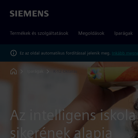
Siemens
Termékek és szolgáltatások
Megoldások
Iparágak
Ez az oldal automatikus fordítással jelenik meg.
Inkább megné
Iparágak
K-12 Oktatás
Home
Az intelligens iskol
sikerének alapja