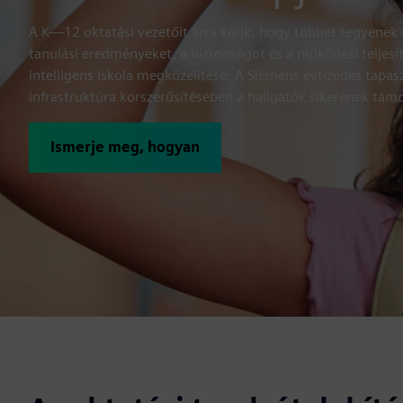
A K—12 oktatási vezetőit arra kérik, hogy többet tegyenek 
tanulási eredményeket, a biztonságot és a működési teljesí
intelligens iskola megközelítése. A Siemens évtizedes tapasz
infrastruktúra korszerűsítésében a hallgatók sikerének tá
Ismerje meg, hogyan