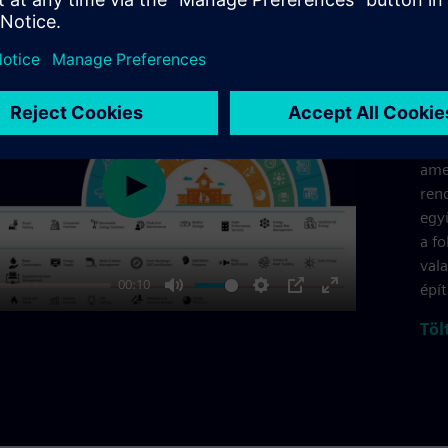
Ny
A m
terv
amel
ren
Play
egy
a f
val
00:10
épí
Mute
Settings
PIP
Enter
Töl
fullscreen