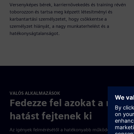
Versenyképes bérek, karriernövekedés és training révén
toborozzon és tartsa meg képzett létesítményi és
karbantartási személyzetet, hogy csökkentse a
személyzet hiányát, a nagy munkaterhelést és a
hatékonyságtalanságot.
VALÓS ALKALMAZÁSOK
Fedezze fel azokat a mego
hatást fejtenek ki
Az igények felmérésétől a hatékonyabb működésig segíthetü