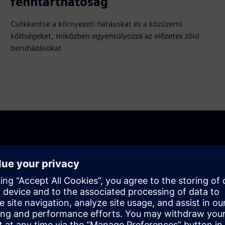
fenntarthatóság
Csökkentse a környezeti hatásokat és a közüzemi
költségeket, miközben egyensúlyozza az előzetes zöld
beruházásokat
ldásokat, amelyek tartós
nk iskolájának vagy kerületének korszerűsítésében, és