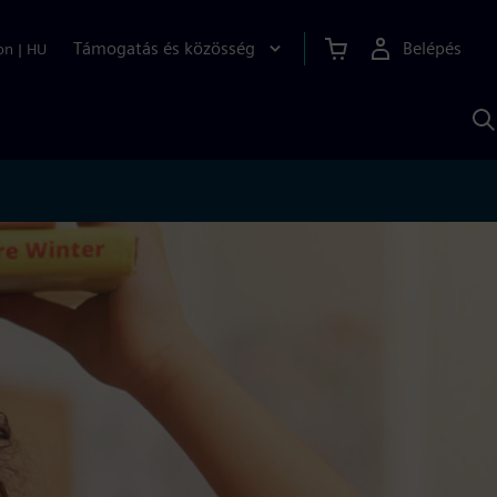
Támogatás és közösség
Belépés
on
|
HU
K
S
s