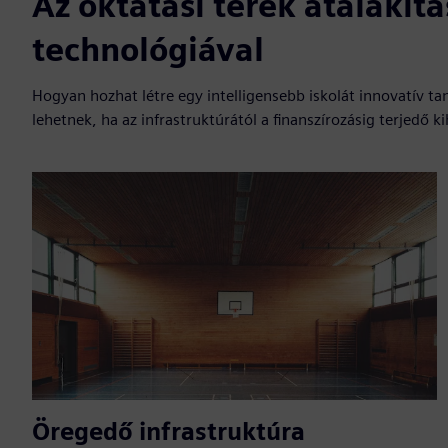
Az oktatási terek átalakítá
technológiával
Hogyan hozhat létre egy intelligensebb iskolát innovatív tan
lehetnek, ha az infrastruktúrától a finanszírozásig terjedő
Öregedő infrastruktúra