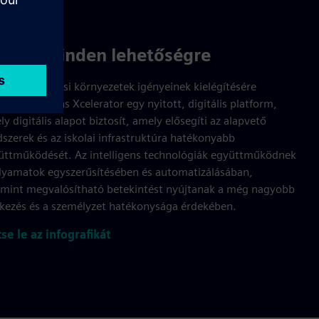
itott minden lehetőségre
odern tanulási környezetek igényeinek kielégítésére
ezett Siemens Xcelerator egy nyitott, digitális platform,
y digitális alapot biztosít, amely elősegíti az alapvető
dszerek és az iskolai infrastruktúra hatékonyabb
üttműködését. Az intelligens technológiák együttműködnek
olyamatok egyszerűsítésében és automatizálásában,
amint megvalósítható betekintést nyújtanak a még nagyobb
tkezés és a személyzet hatékonysága érdekében.
tse le az infografikát