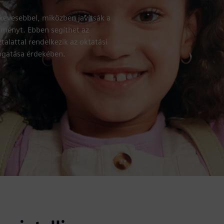
kevesebbel, miközben javítsák a
tményt. Ebben segíthet az
talattal rendelkezik az oktatási
mogatása érdekében.