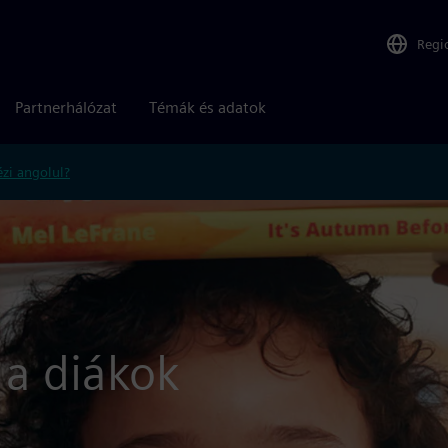
Regi
Partnerhálózat
Témák és adatok
zi angolul?
a a diákok