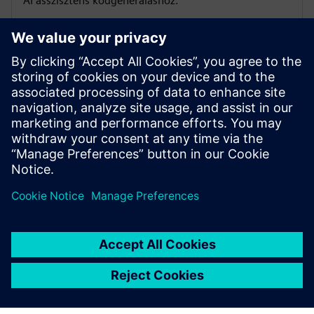
AI asszisztens kódgeneráláshoz.
Kérdése van, vagy további információra van szüksége?
Hagyja meg elérhetőségeit, és mi a lehető leghamarabb
kapcsolatba lépünk Önnel
.