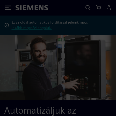
Siemens
Ez az oldal automatikus fordítással jelenik meg.
Inkább megnézi angolul?
Automatizáljuk az