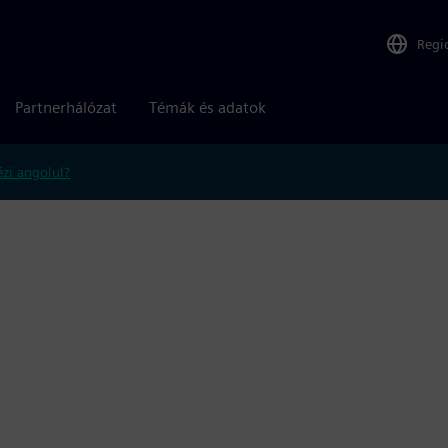
Regi
Partnerhálózat
Témák és adatok
zi angolul?