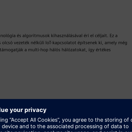
ológia és algoritmusok kihasználásával éri el céljait. Ez a
olcsó vezeték nélküli IoT-kapcsolatot építsenek ki, amely még
ámogatják a multi-hop hálós hálózatokat, így értékes
Mozgás
Build