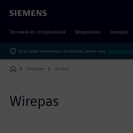
Siemens
Termékek és szolgáltatások
Megoldások
Iparágak
Ez az oldal automatikus fordítással jelenik meg.
Inkább megné
Ecosystem
Wirepas
Home
Wirepas