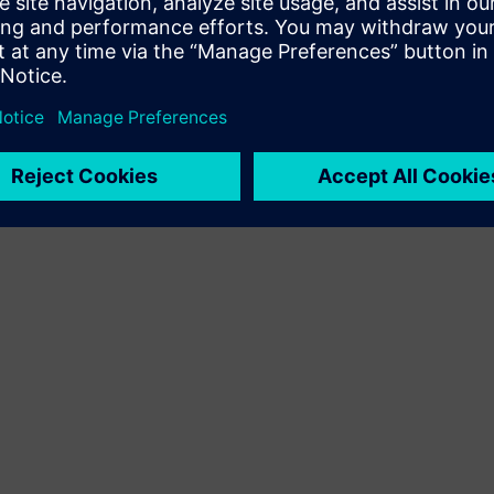
Új termék létrehozásával bővíti vagy építi
teremékkínálatát a Siemens Xcelerator termékre /
megoldásra építve, illetve új megoldást hoz létre ügyfelek
számára a Siemens Xcelerator termék és a saját termék
integrálásával