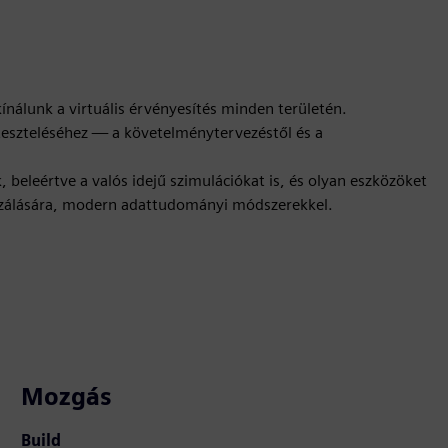
nálunk a virtuális érvényesítés minden területén.
 teszteléséhez — a követelménytervezéstől és a
, beleértve a valós idejű szimulációkat is, és olyan eszközöket
alizálására, modern adattudományi módszerekkel.
Mozgás
Build