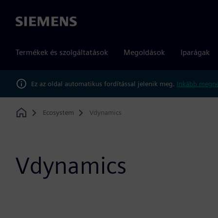
Siemens
Termékek és szolgáltatások
Megoldások
Iparágak
Ez az oldal automatikus fordítással jelenik meg.
Inkább megné
Ecosystem
Vdynamics
Home
Vdynamics