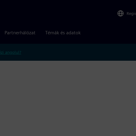
Regi
Partnerhálózat
Témák és adatok
zi angolul?