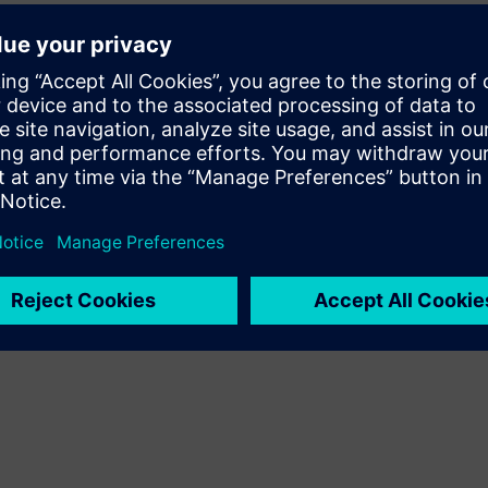
Új termék létrehozásával bővíti vagy építi
teremékkínálatát a Siemens Xcelerator termékre /
megoldásra építve, illetve új megoldást hoz létre ügyfelek
számára a Siemens Xcelerator termék és a saját termék
integrálásával