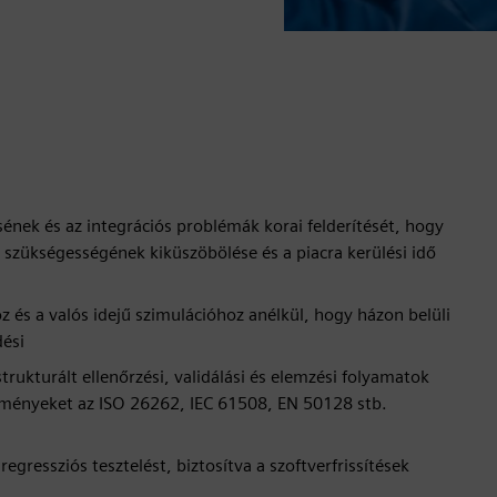
sének és az integrációs problémák korai felderítését, hogy
ok szükségességének kiküszöbölése és a piacra kerülési idő
z és a valós idejű szimulációhoz anélkül, hogy házon belüli
dési
ukturált ellenőrzési, validálási és elemzési folyamatok
edményeket az ISO 26262, IEC 61508, EN 50128 stb.
egressziós tesztelést, biztosítva a szoftverfrissítések