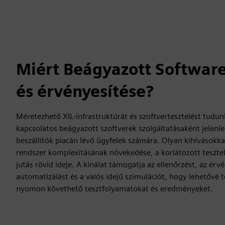
Miért Beágyazott Software
és érvényesítése?
Méretezhető XIL-infrastruktúrát és szoftvertesztelést tudun
kapcsolatos beágyazott szoftverek szolgáltatásaként jelenle
beszállítók piacán lévő ügyfelek számára. Olyan kihívásokkal
rendszer komplexitásának növekedése, a korlátozott tesztelé
jutás rövid ideje. A kínálat támogatja az ellenőrzést, az érvé
automatizálást és a valós idejű szimulációt, hogy lehetővé
nyomon követhető tesztfolyamatokat és eredményeket.