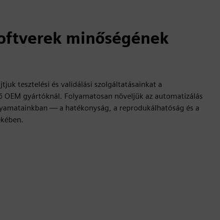
zoftverek minőségének
juk tesztelési és validálási szolgáltatásainkat a
ő OEM gyártóknál. Folyamatosan növeljük az automatizálás
olyamatainkban — a hatékonyság, a reprodukálhatóság és a
ekében.