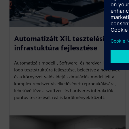
Automatizált XiL tesztelési
infrastuktúra fejlesztése
Automatizált modell-, Software- és hardver-in-the-
loop tesztstruktúra fejlesztése, beleértve a növények
és a környezet valós idejű szimulációs modelljeit a
komplex rendszer viselkedésének reprodukálására,
lehetővé téve a szoftver- és hardveres interakciók
pontos tesztelését reális körülmények között.