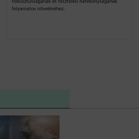
robusztusságának és tesztelési hatékonyságának
folyamatos növeléséhez.