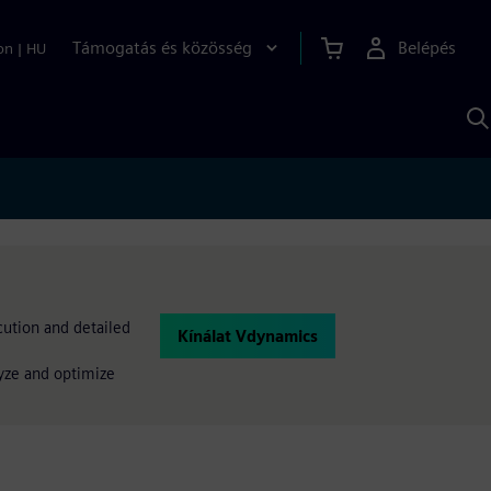
Támogatás és közösség
Belépés
on
|
HU
K
S
s
cution and detailed
Kínálat Vdynamics
lyze and optimize