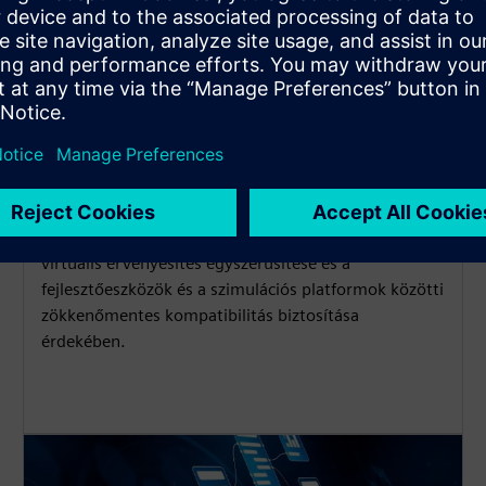
Virtuális ellenőrzés és
érvényesítés végrehajtása
Támogassa az FMI/FMU modell integrációját a
virtuális érvényesítés egyszerűsítése és a
fejlesztőeszközök és a szimulációs platformok közötti
zökkenőmentes kompatibilitás biztosítása
érdekében.