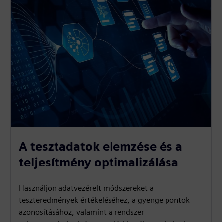
A tesztadatok elemzése és a
teljesítmény optimalizálása
Használjon adatvezérelt módszereket a
teszteredmények értékeléséhez, a gyenge pontok
azonosításához, valamint a rendszer