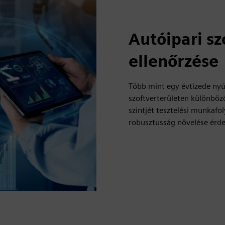
Autóipari s
ellenőrzése
Több mint egy évtizede nyújt
szoftverterületen különböz
szintjét tesztelési munkaf
robusztusság növelése érd