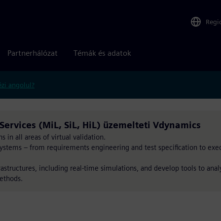
Regi
Partnerhálózat
Témák és adatok
zi angolul?
 Services (MiL, SiL, HiL) üzemelteti Vdynamics
 in all areas of virtual validation.
systems – from requirements engineering and test specification to exe
structures, including real-time simulations, and develop tools to ana
ethods.