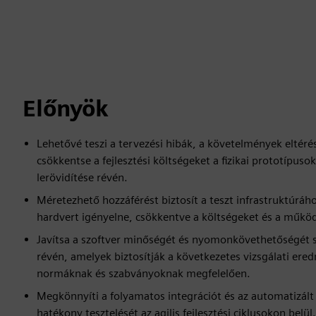
Előnyök
Lehetővé teszi a tervezési hibák, a követelmények eltéré
csökkentse a fejlesztési költségeket a fizikai prototípus
lerövidítése révén.
Méretezhető hozzáférést biztosít a teszt infrastruktúráho
hardvert igényelne, csökkentve a költségeket és a műkö
Javítsa a szoftver minőségét és nyomonkövethetőségét str
révén, amelyek biztosítják a következetes vizsgálati er
normáknak és szabványoknak megfelelően.
Megkönnyíti a folyamatos integrációt és az automatizált r
hatékony tesztelését az agilis fejlesztési ciklusokon belül.