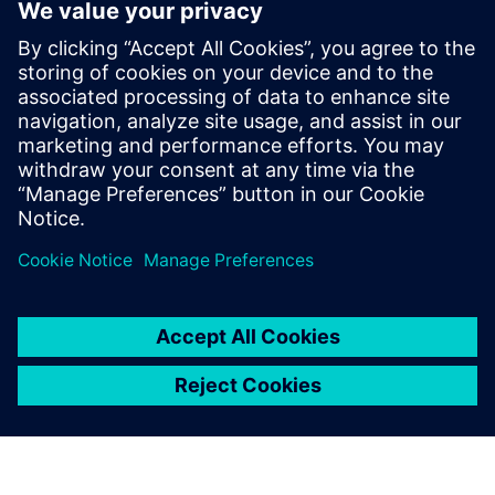
Unified cybersecurity suite delivering Privileged Access
Management (PAM), Zero Trust Network Access (ZTNA),
and Secure Desktop Management (XOS). AIR-Gap resource
access, end-to-end encrypted, multi-tenant enterprise
platform with...
További információk