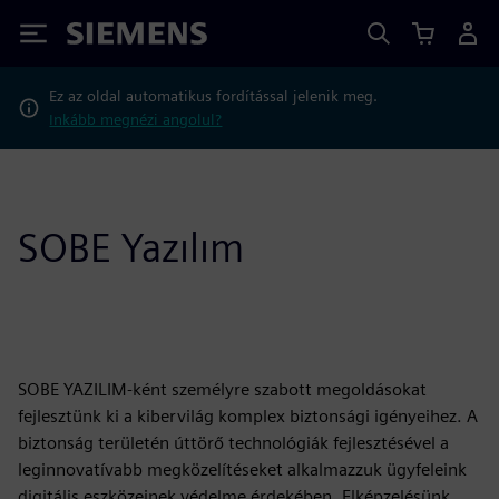
Siemens
Ez az oldal automatikus fordítással jelenik meg.
Inkább megnézi angolul?
SOBE Yazılım
SOBE YAZILIM-ként személyre szabott megoldásokat
fejlesztünk ki a kibervilág komplex biztonsági igényeihez. A
biztonság területén úttörő technológiák fejlesztésével a
leginnovatívabb megközelítéseket alkalmazzuk ügyfeleink
digitális eszközeinek védelme érdekében. Elképzelésünk,