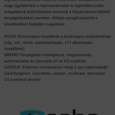
hogy ügyfeleinket a leginnovatívabb és leghatékonyabb
megoldások biztosításával vezessük a folyamatosan fejlődő
fenyegetésekkel szemben. Átfogó szolgáltatásaink a
következőket foglalják magukban:
ASGER: Biztonságos hozzáférés a kiváltságos rendszerekhez
(rdp, ssh, telnet, webalkalmazás, x11 alkalmazás-
hozzáférés)
SIBERAT: Fenyegetési intelligencia, megtévesztés,
automatizálás és szervezés (IT és ICS-csalikok)
GATESUP: Ethernet virtualizációs réteg 2 vpn (optimalizált
tükörforgalom, közvetítés, unicast, multicast, bármilyen
OT protokoll átvitel)