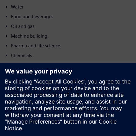
Water
Food and beverages
Oil and gas
Machine building
Pharma and life science
Chemicals
Mozgás
Service
Olyan szolgáltatást nyújt a Siemens Xcelerator termékhez /
megoldáshoz, amely segít az ügyfélnek annak
megvalósításában, integrálásában, üzemeltetésében,
illetve karbantartásában