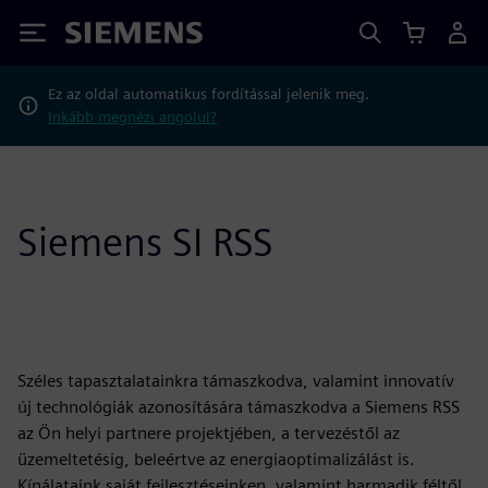
Siemens
Ez az oldal automatikus fordítással jelenik meg.
Inkább megnézi angolul?
Siemens SI RSS
Széles tapasztalatainkra támaszkodva, valamint innovatív
új technológiák azonosítására támaszkodva a Siemens RSS
az Ön helyi partnere projektjében, a tervezéstől az
üzemeltetésig, beleértve az energiaoptimalizálást is.
Kínálataink saját fejlesztéseinken, valamint harmadik féltől