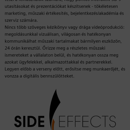
utasításokat és prezentációkat készítsenek - tökéletesen
marketing, műszaki értékesítés, bejelentkezés/akadémia és
szerviz számára.
Nincs több szöveges kézikönyv vagy drága videóprodukció:
megoldásunkkal vizuálisan, világosan és hatékonyan
kommunikálhat műszaki tartalmakat bármilyen eszközön,
24 órán keresztül. Őrizze meg a részletes műszaki
ismereteket a vállalaton belül, és hatékonyan ossza meg
azokat ügyfelekkel, alkalmazottakkal és partnerekkel.
Legyen előbb a verseny előtt, erősítse meg munkaerőjét, és
vonzza a digitális bennszülötteket.