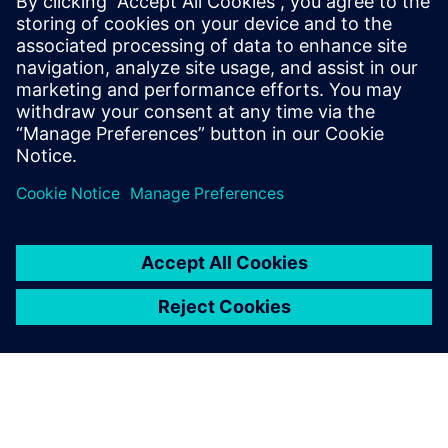
termékek, üzemeltetési eljárások vagy szolgáltatási
koncepciók belsőleg és az ügyfelek számára történő
elmagyarázását interaktív 3D-ben weben, táblagépen,
számítógépen és virt...
További információk