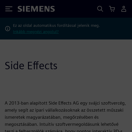
Siemens
Ez az oldal automatikus fordítással jelenik meg.
Inkább megnézi angolul?
Side Effects
A 2013-ban alapított Side Effects AG egy svájci szoftvercég,
amely segít az ipari vállalkozásoknak az összetett műszaki
ismeretek magyarázatában, megőrzésében és
megosztásában. Intuitív szoftvermegoldásunk lehetővé
teszi a felhasználók számára, hogy pontos interaktív 3D-s