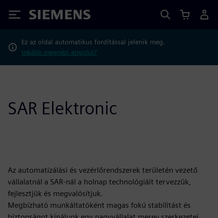
Siemens
Ez az oldal automatikus fordítással jelenik meg.
Inkább megnézi angolul?
SAR Elektronic
Az automatizálási és vezérlőrendszerek területén vezető
vállalatnál a SAR-nál a holnap technológiáit tervezzük,
fejlesztjük és megvalósítjuk.
Megbízható munkáltatóként magas fokú stabilitást és
biztonságot kínálunk egy nagyvállalat merev szerkezetei