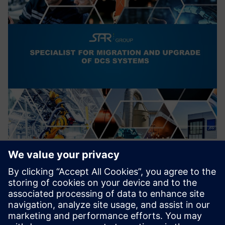
Migration of outdated DCS to
SIMATIC PCS7/PCS neo
Az elavult elosztott vezérlőrendszerek áttelepítése modern,
korszerű vezérlőrendszerekbe.
Kiberbiztonság növelése.