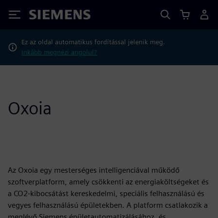
Siemens
Ez az oldal automatikus fordítással jelenik meg.
Inkább megnézi angolul?
Oxoia
Az Oxoia egy mesterséges intelligenciával működő
szoftverplatform, amely csökkenti az energiaköltségeket és
a CO2-kibocsátást kereskedelmi, speciális felhasználású és
vegyes felhasználású épületekben. A platform csatlakozik a
meglévő Siemens épületautomatizálásához, és