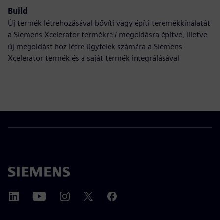
Build
Új termék létrehozásával bővíti vagy építi teremékkínálatát
a Siemens Xcelerator termékre / megoldásra építve, illetve
új megoldást hoz létre ügyfelek számára a Siemens
Xcelerator termék és a saját termék integrálásával