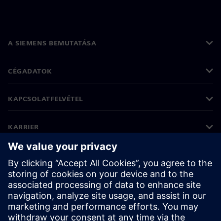
A SIEMENS BEMUTATÁSA
CÉGADATOK
KAPCSOLATFELVÉTEL
KARRIER
©
Siemens
2026
Vállalati információk
Adatvédelmi nyilatkozat