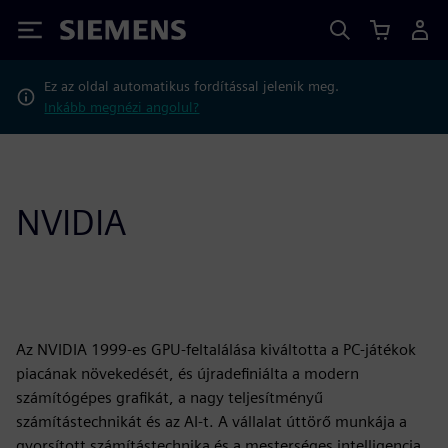
Siemens
Ez az oldal automatikus fordítással jelenik meg.
Inkább megnézi angolul?
NVIDIA
Az NVIDIA 1999-es GPU-feltalálása kiváltotta a PC-játékok
piacának növekedését, és újradefiniálta a modern
számítógépes grafikát, a nagy teljesítményű
számítástechnikát és az AI-t. A vállalat úttörő munkája a
gyorsított számítástechnika és a mesterséges intelligencia