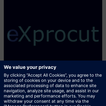
eXprocut
Fejlett robotprofilvágó utóprocesszor zökkenőmentes
Siemens NX integrációval