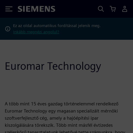
Siemens
Ez az oldal automatikus fordítással jelenik meg.
Inkább megnézi angolul?
Euromar Technology
A több mint 15 éves gazdag történelemmel rendelkező
Euromar Technology egy magasan specializált mérnöki
szoftverfejlesztő cég, amely a hajóépítési ipar
kiszolgálására törekszik. Több mint másfél évtizedes
széleskörű tapasztalatunk lehetővé tette számunkra, hogy