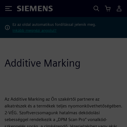
Siemens
Ez az oldal automatikus fordítással jelenik meg.
Inkább megnézi angolul?
Additive Marking
Az Additive Marking az Ön szakértői partnere az
alkatrészek és a termékek teljes nyomonkövethetőségében.
2-VÉG. Szoftvercsomagunk hatalmas dekódolási
sebességgel rendelkezik a „DPM Scan Pro” vonalkód-
szkennelés során, a címkézendő, lézerjelzéshez vagy akár