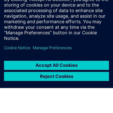
alkatrészsorozatokat közvetlenül a Siemens NX-en belül.
Sablonok és adatforrások segítségével a gyártók percek
alatt konzisztens DMC/QR-jelöléseket generálnak több
millió alkatrészr...
További információk