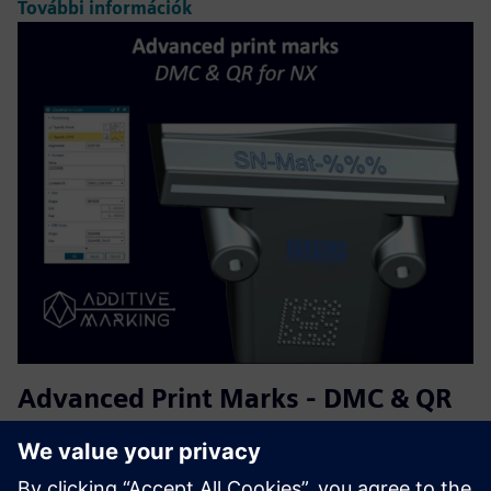
További információk
Advanced Print Marks - DMC & QR
for NX
Lehetővé teszi az automatizált, géppel olvasható