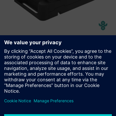
Abeeway Robust Manageable
Beacon
Robusztus, kezelhető, hosszú élettartamú jelzőfény
Bluetooth és LoRaWAN képességekkel, amelyet
kemény/veszélyes környezetben való használatra terveztek.
További információk