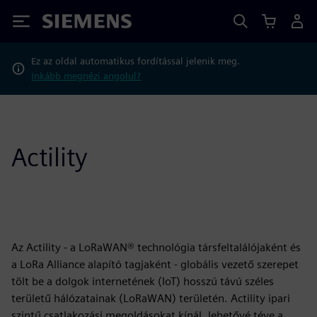
Siemens
Ez az oldal automatikus fordítással jelenik meg.
Inkább megnézi angolul?
Actility
Az Actility - a LoRaWAN® technológia társfeltalálójaként és
a LoRa Alliance alapító tagjaként - globális vezető szerepet
tölt be a dolgok internetének (IoT) hosszú távú széles
területű hálózatainak (LoRaWAN) területén. Actility ipari
szintű csatlakozási megoldásokat kínál, lehetővé téve a