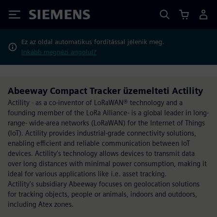
Siemens
Ez az oldal automatikus fordítással jelenik meg.
Inkább megnézi angolul?
Abeeway Compact Tracker üzemelteti Actility
Actility - as a co-inventor of LoRaWAN® technology and a
founding member of the LoRa Alliance- is a global leader in long-
range- wide-area networks (LoRaWAN) for the Internet of Things
(IoT). Actility provides industrial-grade connectivity solutions,
enabling efficient and reliable communication between IoT
devices. Actility's technology allows devices to transmit data
over long distances with minimal power consumption, making it
ideal for various applications like i.e. asset tracking.
Actility's subsidiary Abeeway focuses on geolocation solutions
for tracking objects, people or animals, indoors and outdoors,
including Atex zones.