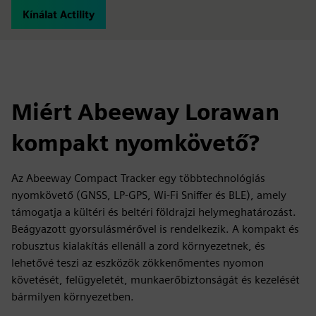
Kínálat Actility
Miért Abeeway Lorawan
kompakt nyomkövető?
Az Abeeway Compact Tracker egy többtechnológiás
nyomkövető (GNSS, LP-GPS, Wi-Fi Sniffer és BLE), amely
támogatja a kültéri és beltéri földrajzi helymeghatározást.
Beágyazott gyorsulásmérővel is rendelkezik. A kompakt és
robusztus kialakítás ellenáll a zord környezetnek, és
lehetővé teszi az eszközök zökkenőmentes nyomon
követését, felügyeletét, munkaerőbiztonságát és kezelését
bármilyen környezetben.