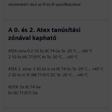
részletekért lásd az IP és IK specifikációkat
A 0. és 2. Atex tanúsítási
zónával kapható
ATEX zóna 0:2 1G Ex IIC T4 Ga Ta -20 °C... +60 °C
2 1D Ex IIIC T135°C és Ta -20 °C... +60 °C
ATEX 2. zóna: 2 3G Ex ic na IIC T4 Gc Ta -20° C... +40° C
2 3D Ex ic TC IIIB T135°C DC Ta -20 °C... +40 °C
IECEX: Ex IIC T4 Ga
Ex IIIC T135°C Da