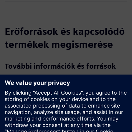
Erőforrások és kapcsolódó
termékek megismerése
További információk és források
Adatlap: Abeeway - Compact Tracker
Első lépések az Abeeway használatával - A nyomkövetők
telepítése
Weboldal: Abeeway - Compact Tracker
Feltételek
Lorawan infrastruktúra szükséges