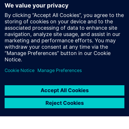
Kérdésekkel vagy megjegyzésekkel forduljon. Azért
vagyunk itt, hogy segítsünk!
Kapcsolatfelvétel az értékesítési osztállyal