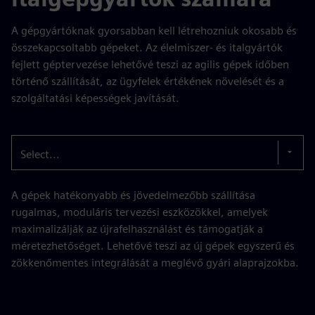
A gépgyártóknak gyorsabban kell létrehozniuk okosabb és
összekapcsoltabb gépeket. Az élelmiszer- és italgyártók
fejlett géptervezése lehetővé teszi az agilis gépek időben
történő szállítását, az ügyfelek értékének növelését és a
szolgáltatási képességek javítását.
Select...
A gépek hatékonyabb és jövedelmezőbb szállítása
rugalmas, moduláris tervezési eszközökkel, amelyek
maximalizálják az újrafelhasználást és támogatják a
méretezhetőséget. Lehetővé teszi az új gépek egyszerű és
zökkenőmentes integrálását a meglévő gyári alaprajzokba.