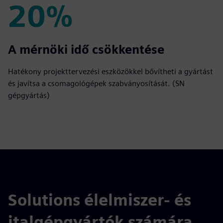
20%
20%
A mérnöki idő csökkentése
Hatékony projekttervezési eszközökkel bővítheti a gyártást
és javítsa a csomagológépek szabványosítását. (SN
gépgyártás)
Solutions élelmiszer- és
italgépgyártók számára