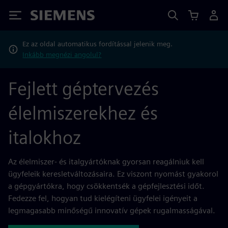
Siemens
Ez az oldal automatikus fordítással jelenik meg.
Inkább megnézi angolul?
Fejlett géptervezés
élelmiszerekhez és
italokhoz
Az élelmiszer- és italgyártóknak gyorsan reagálniuk kell
ügyfeleik keresletváltozásaira. Ez viszont nyomást gyakorol
a gépgyártókra, hogy csökkentsék a gépfejlesztési időt.
Fedezze fel, hogyan tud kielégíteni ügyfelei igényeit a
legmagasabb minőségű innovatív gépek rugalmasságával.