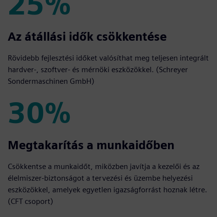
25%
25%
Az átállási idők csökkentése
Rövidebb fejlesztési időket valósíthat meg teljesen integrált
hardver-, szoftver- és mérnöki eszközökkel. (Schreyer
Sondermaschinen GmbH)
30%
30%
Megtakarítás a munkaidőben
Csökkentse a munkaidőt, miközben javítja a kezelői és az
élelmiszer-biztonságot a tervezési és üzembe helyezési
eszközökkel, amelyek egyetlen igazságforrást hoznak létre.
(CFT csoport)