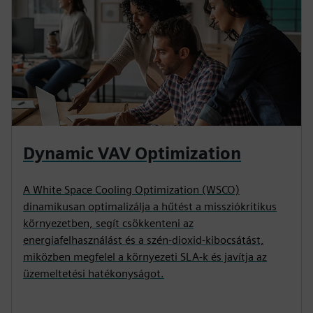
Dynamic VAV Optimization
A White Space Cooling Optimization (WSCO)
dinamikusan optimalizálja a hűtést a missziókritikus
környezetben, segít csökkenteni az
energiafelhasználást és a szén-dioxid-kibocsátást,
miközben megfelel a környezeti SLA-k és javítja az
üzemeltetési hatékonyságot.