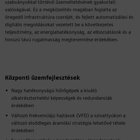
szabványokkal történő üzemeltetésének gyakorlati
valóságával. Ez a megközelítés magában foglalta az
öregedő infrastruktúra cseréjét, és fejlett automatizálási és
digitális megoldásokat vezetett be a következetes
teljesítmény, az energiahatékonyság, az elbocsátások és a
hosszú távú rugalmasság megteremtése érdekében.
Központi üzemfejlesztések
Nagy hatékonyságú hűtőgépek a kiváló
alkatrészterhelési képességek és redundanciák
érdekében
Változó frekvenciájú hajtások (VFD) a szivattyúkon a
változó elsődleges áramlási stratégia lehetővé tétele
érdekében