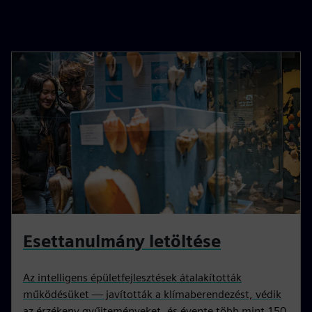
Esettanulmány letöltése
Az intelligens épületfejlesztések átalakították
működésüket — javították a klímaberendezést, védik
az érzékeny gyűjteményeket, és évente több mint 150