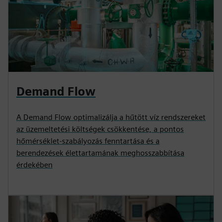
Demand Flow
A Demand Flow optimalizálja a hűtött víz rendszereket
az üzemeltetési költségek csökkentése, a pontos
hőmérséklet-szabályozás fenntartása és a
berendezések élettartamának meghosszabbítása
érdekében