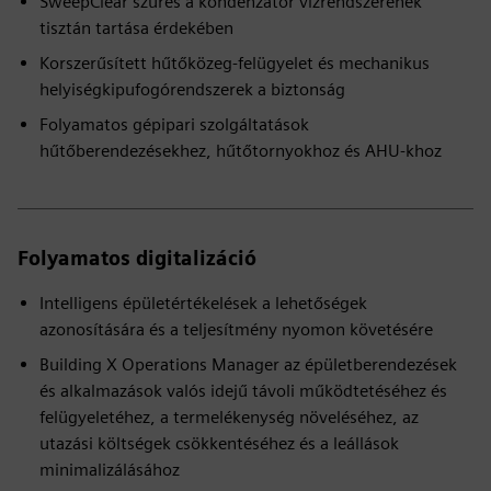
SweepClear szűrés a kondenzátor vízrendszerének
tisztán tartása érdekében
Korszerűsített hűtőközeg-felügyelet és mechanikus
helyiségkipufogórendszerek a biztonság
Folyamatos gépipari szolgáltatások
hűtőberendezésekhez, hűtőtornyokhoz és AHU-khoz
Folyamatos digitalizáció
Intelligens épületértékelések a lehetőségek
azonosítására és a teljesítmény nyomon követésére
Building X Operations Manager az épületberendezések
és alkalmazások valós idejű távoli működtetéséhez és
felügyeletéhez, a termelékenység növeléséhez, az
utazási költségek csökkentéséhez és a leállások
minimalizálásához