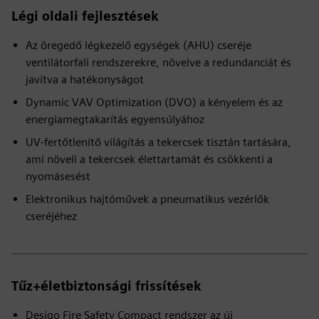
Légi oldali fejlesztések
Az öregedő légkezelő egységek (AHU) cseréje
ventilátorfali rendszerekre, növelve a redundanciát és
javítva a hatékonyságot
Dynamic VAV Optimization (DVO) a kényelem és az
energiamegtakarítás egyensúlyához
UV-fertőtlenítő világítás a tekercsek tisztán tartására,
ami növeli a tekercsek élettartamát és csökkenti a
nyomásesést
Elektronikus hajtóművek a pneumatikus vezérlők
cseréjéhez
Tűz+életbiztonsági frissítések
Desigo Fire Safety Compact rendszer az új