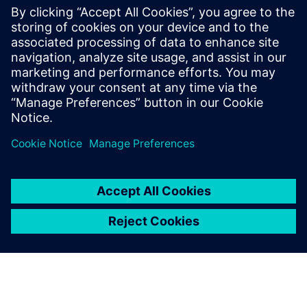
Az Building X tűzoltói igazgatója
A Building X Fire Manager és a Fire Connect lehetővé
teszi a távoli tűzbiztonság kezelését zavarmentes
érzékelő teszteléssel, központosított felügyelettel és
hatékony karbantartási tervezéssel.
Kapcsolatfelvétel