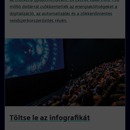
millió dollárral csökkentették az energiaköltségeket a
digitalizáció, az automatizálás és a zökkenőmentes
rendszerkorszerűsítés révén.
Töltse le az infografikát