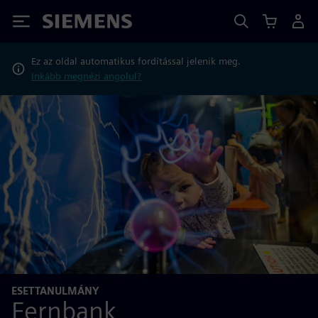
Siemens
Ez az oldal automatikus fordítással jelenik meg.
Inkább megnézi angolul?
ESETTANULMÁNY
Fernbank