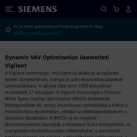
Siemens
Ez az oldal automatikus fordítással jelenik meg.
Inkább megnézi angolul?
Dynamic VAV Optimization üzemelteti
Vigilent
A Vigilent mesterséges intelligenciát alkalmaz az épületek
beltéri környezetének, energia és szén-dioxid-kibocsátásának
optimalizálására. A vállalat több mint 1000 telepítéssel
rendelkezik 27 országban. A Vigilent technológia a Siemens
White Space Cooling Optimization (WSCO) kínálatának
középpontjában áll, amely dinamikusan optimalizálja a hűtést a
missziókritikus épületekben, például az adatközpontokban és a
távközlési tőzsdékben. A WSCO-t új és meglévő
létesítményekben használják a környezeti SLA-k kielégítésére, az
energia/szén-dioxid-kibocsátás csökkentésére, a személyzet