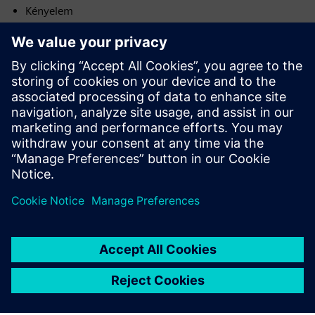
Kényelem
Energiahatékonyság
Rugalmasság
Biztonság
Helyhatékonyság
Felhasználói hatékonyság
Sustainability