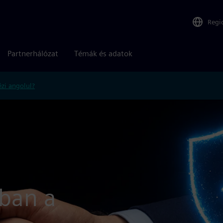
Regi
Partnerhálózat
Témák és adatok
zi angolul?
ban a