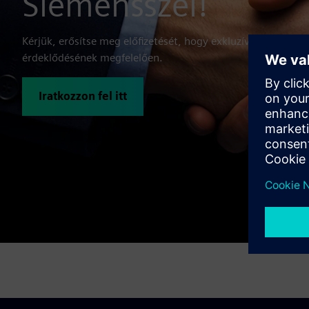
Siemensszel!
Kérjük, erősítse meg előfizetését, hogy exkluzív híreket és f
érdeklődésének megfelelően.
Iratkozzon fel itt