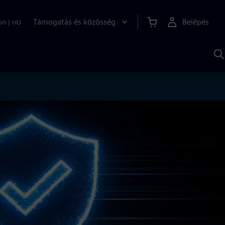
Támogatás és közösség
Belépés
on
|
HU
K
S
s