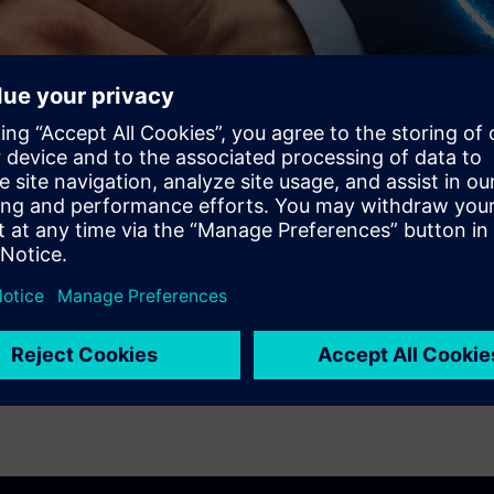
rissítéseket kapjon az