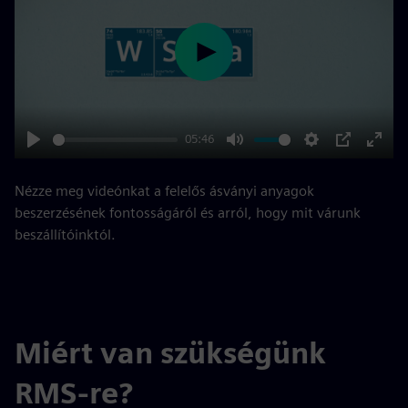
Play
05:46
Play
Mute
Settings
PIP
Enter
fulls
Nézze meg videónkat a felelős ásványi anyagok
beszerzésének fontosságáról és arról, hogy mit várunk
beszállítóinktól.
Miért van szükségünk
RMS-re?