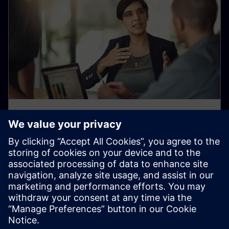
Kockázatfelismerés és értékelés
A beszállítókkal való együttműködésünk a Siemens
magatartási kódexén alapul, amely tükrözi Siemens
alapértékeinket, és biztosítja a nemzeti és nemzetközi
jogszabályok betartását.