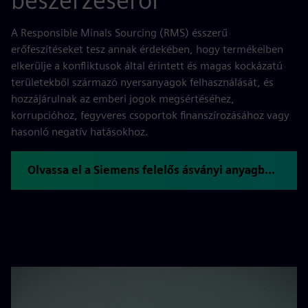
beszerzéséről
A Responsible Minals Sourcing (RMS) ésszerű
erőfeszítéseket tesz annak érdekében, hogy termékeiben
elkerülje a konfliktusok által érintett és magas kockázatú
területekből származó nyersanyagok felhasználását, és
hozzájárulnak az emberi jogok megsértéséhez,
korrupcióhoz, fegyveres csoportok finanszírozásához vagy
hasonló negatív hatásokhoz.
Olvassa el a Siemens felelős ásványi anyagbeszerzési irányelveit