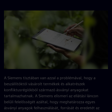
A Siemens tisztában van azzal a problémával, hogy a
beszállítóktól vásárolt termékek és alkatrészek
konfliktusrégiókból származó ásványi anyagokat
tartalmazhatnak. A Siemens elismeri az ellátási láncon
belüli felelősségét azáltal, hogy meghatározza egyes
ásványi anyagok felhasználását, forrását és eredetét az