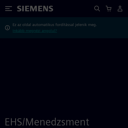
Siemens
Ez az oldal automatikus fordítással jelenik meg.
Inkább megnézi angolul?
EHS/Menedzsment