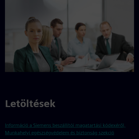
Letöltések
Információ a Siemens beszállítói magatartási kódexéről,
Munkahelyi egészségvédelem és biztonság szekció