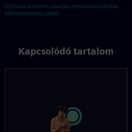
Információ a Siemens beszállítói magatartási kódexéről,
Környezetvédelem szekció
Kapcsolódó tartalom