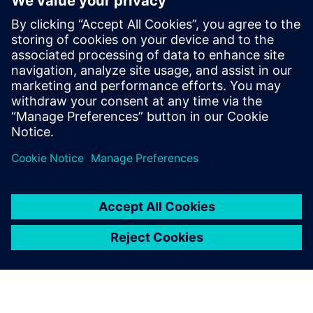
Fenntarthatóság az ellátási
láncon
Az integritás a felelősségteljes és vállalkozói
magatartás alapja.